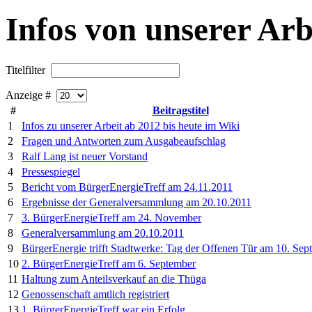
Infos von unserer Arb
Titelfilter
Anzeige #
#
Beitragstitel
1
Infos zu unserer Arbeit ab 2012 bis heute im Wiki
2
Fragen und Antworten zum Ausgabeaufschlag
3
Ralf Lang ist neuer Vorstand
4
Pressespiegel
5
Bericht vom BürgerEnergieTreff am 24.11.2011
6
Ergebnisse der Generalversammlung am 20.10.2011
7
3. BürgerEnergieTreff am 24. November
8
Generalversammlung am 20.10.2011
9
BürgerEnergie trifft Stadtwerke: Tag der Offenen Tür am 10. Sep
10
2. BürgerEnergieTreff am 6. September
11
Haltung zum Anteilsverkauf an die Thüga
12
Genossenschaft amtlich registriert
13
1. BürgerEnergieTreff war ein Erfolg